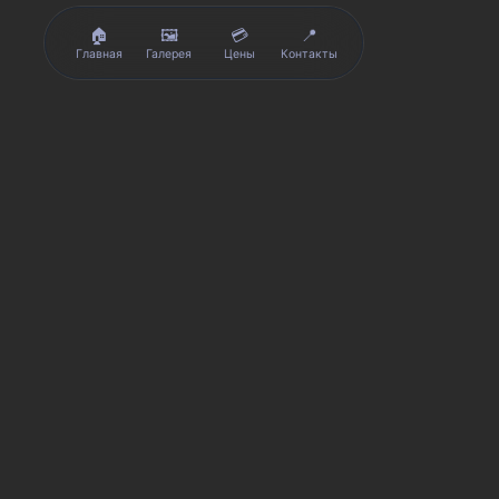
🏠
🖼️
💳
📍
Главная
Галерея
Цены
Контакты
★★★★★
Реальные отзывы клиентов на Яндекс.Картах, 2ГИС, Avito и Googl
Я
Яндекс.Карты
★★★★★
5 из 5
Смотреть отзывы и оценку сервиса SmartKing.
A
Avito
★★★★★
5 из 5
Отзывы покупателей и тех, кто уже ремонтировался.