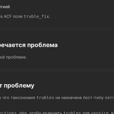
нтией
ез ACF поле
.
truble_fix
речается проблема
ой проблеме.
т проблему
му что таксономия
не назначена пост-типу
trubles
ser
, чтобы включить
для
, 
nctions.php
trubles
service