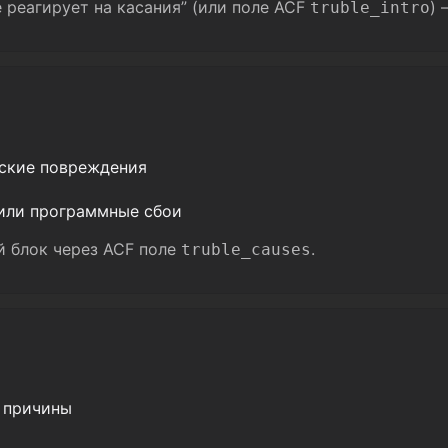
 реагирует на касания” (или поле ACF
) 
truble_intro
еские повреждения
или программные сбои
 блок через ACF поле
.
truble_causes
 причины