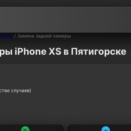
one XS
/
Замена задней камеры
ры iPhone XS в Пятигорске
стве случаев)
💬
✈️