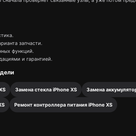
 сначала проверяет связанные узлы, а уже потом пред
тика.
арианта запчасти.
нных функций.
дациями и гарантией.
одели
 XS
Замена стекла iPhone XS
Замена аккумулятор
XS
Ремонт контроллера питания iPhone XS