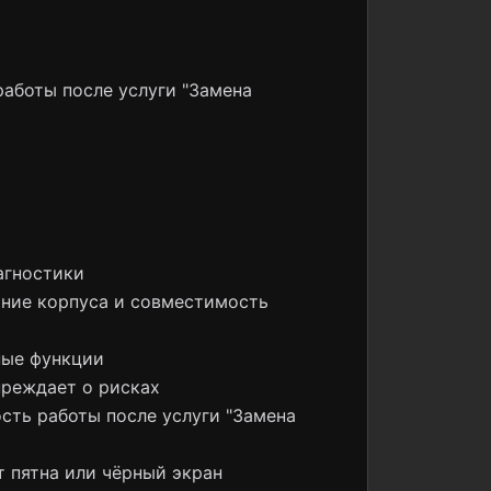
работы после услуги "Замена
агностики
яние корпуса и совместимость
ные функции
преждает о рисках
ость работы после услуги "Замена
т пятна или чёрный экран