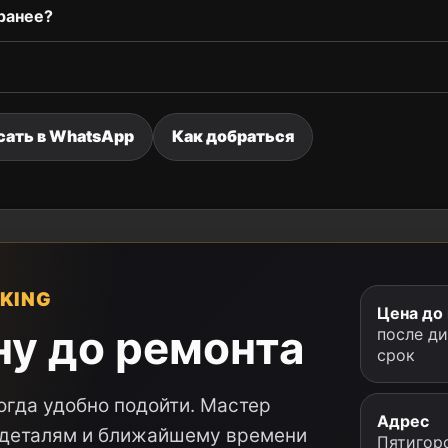
ранее?
сать в WhatsApp
Как добраться
KING
Цена до
ну до ремонта
после д
срок
огда удобно подойти. Мастер
Адрес
, деталям и ближайшему времени
Пятигорс