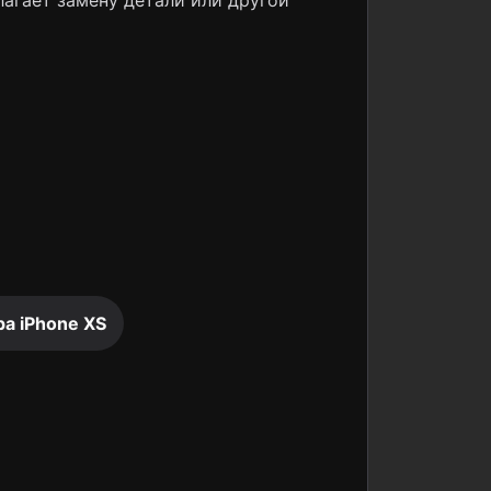
лагает замену детали или другой
а iPhone XS