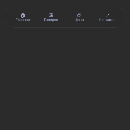
🏠
🖼️
💳
📍
Главная
Галерея
Цены
Контакты
Реальные отзывы клиентов на Яндекс.Картах, 2ГИС,
★★★★★
Avito и Google · рейтинг 5/5
Я
Яндекс.Карты
★★★★★
5 из 5
Смотреть отзывы и оценку сервиса SmartKing.