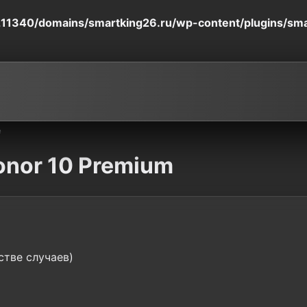
11340/domains/smartking26.ru/wp-content/plugins/smart
е
onor 10 Premium
стве случаев)