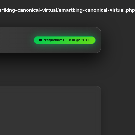
king-canonical-virtual/smartking-canonical-virtual.php
●
Ежедневно: С 10:00 до 20:00