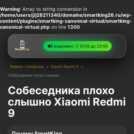
Warning
: Array to string conversion in
/home/users/j/j28211340/domains/smartking26.ru/wp-
content/plugins/smartking-canonical-virtual/smartking-
canonical-virtual.php
on line
1300
●
Ежедневно: С 10:00 до 20:00
Ремонт телефонов
→
Xiaomi Redmi 9
→
Собеседника плохо слышно
Собеседника плохо
слышно Xiaomi Redmi
9
Почему SmartKing