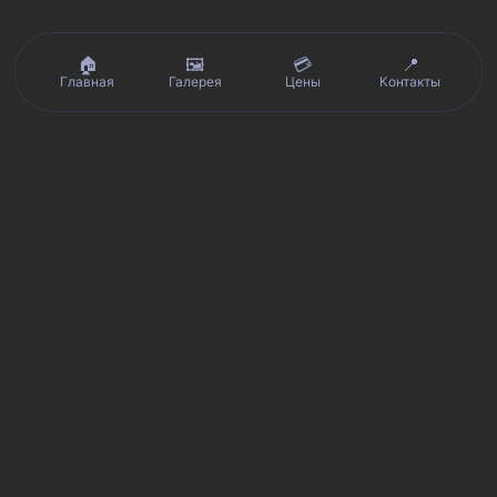
🏠
🖼️
💳
📍
Главная
Галерея
Цены
Контакты
Реальные отзывы клиентов на Яндекс.Картах, 2ГИС,
★★★★★
Avito и Google · рейтинг 5/5
Я
Яндекс.Карты
★★★★★
5 из 5
Смотреть отзывы и оценку сервиса SmartKing.