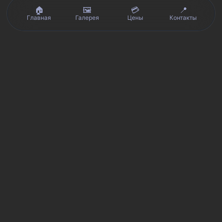
🏠
🖼️
💳
📍
Главная
Галерея
Цены
Контакты
Реальные отзывы клиентов на Яндекс.Картах, 2ГИС,
★★★★★
Avito и Google · рейтинг 5/5
Я
Яндекс.Карты
★★★★★
5 из 5
Смотреть отзывы и оценку сервиса SmartKing.
2G
2ГИС