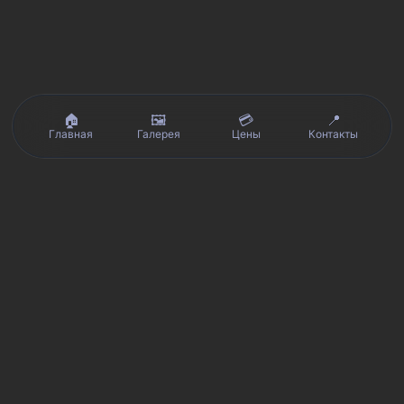
🏠
🖼️
💳
📍
Главная
Галерея
Цены
Контакты
Реальные отзывы клиентов на Яндекс.Картах, 2ГИС,
★★★★★
Avito и Google · рейтинг 5/5