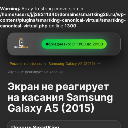
Warning
: Array to string conversion in
/home/users/j/j28211340/domains/smartking26.ru/wp-
content/plugins/smartking-canonical-virtual/smartking-
canonical-virtual.php
on line
1300
●
Ежедневно: С 10:00 до 20:00
Ремонт телефонов
→
Samsung Galaxy A5 (2015)
→
Экран не реагирует на касания
Экран не реагирует
на касания Samsung
Galaxy A5 (2015)
Почему SmartKing