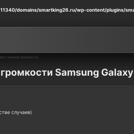
11340/domains/smartking26.ru/wp-content/plugins/smart
ают кнопки громкости
 громкости Samsung Galaxy
стве случаев)