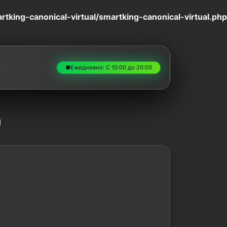
king-canonical-virtual/smartking-canonical-virtual.php
●
Ежедневно: С 10:00 до 20:00
)