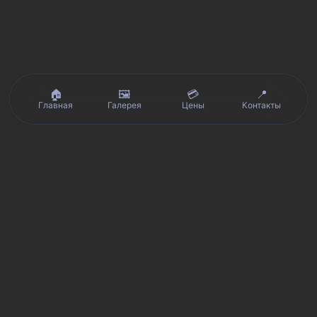
🏠
🖼️
💳
📍
Главная
Галерея
Цены
Контакты
Реальные отзывы клиентов на Яндекс.Картах, 2ГИС,
★★★★★
Avito и Google · рейтинг 5/5