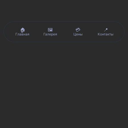
🏠
🖼️
💳
📍
Главная
Галерея
Цены
Контакты
Реальные отзывы клиентов на Яндекс.Картах, 2ГИС,
★★★★★
Avito и Google · рейтинг 5/5
Я
Яндекс.Карты