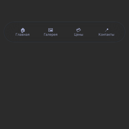
🏠
🖼️
💳
📍
Главная
Галерея
Цены
Контакты
Реальные отзывы клиентов на Яндекс.Картах, 2ГИС,
★★★★★
Avito и Google · рейтинг 5/5
Я
Яндекс.Карты