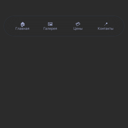
🏠
🖼️
💳
📍
Главная
Галерея
Цены
Контакты
Реальные отзывы клиентов на Яндекс.Картах, 2ГИС,
★★★★★
Avito и Google · рейтинг 5/5
Я
Яндекс.Карты
★★★★★
5 из 5