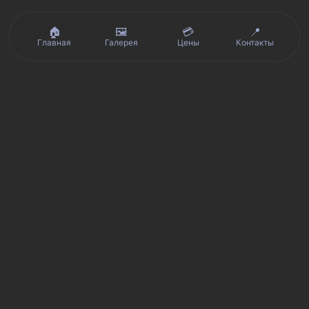
🏠
🖼️
💳
📍
Главная
Галерея
Цены
Контакты
Реальные отзывы клиентов на Яндекс.Картах, 2ГИС,
★★★★★
Avito и Google · рейтинг 5/5
Я
Яндекс.Карты
★★★★★
5 из 5
Смотреть отзывы и оценку сервиса SmartKing.