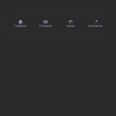
🏠
🖼️
💳
📍
Главная
Галерея
Цены
Контакты
Реальные отзывы клиентов на Яндекс.Картах, 2ГИС,
★★★★★
Avito и Google · рейтинг 5/5
Я
Яндекс.Карты
★★★★★
5 из 5