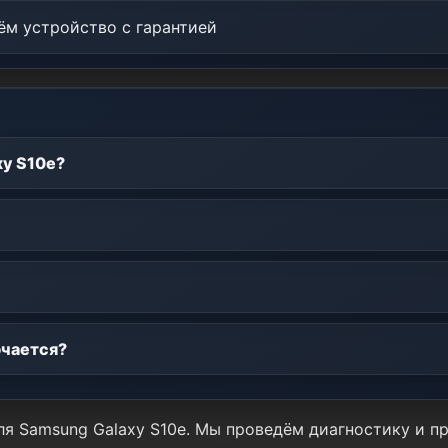
м устройство с гарантией
xy S10e?
ючается?
для Samsung Galaxy S10e. Мы проведём диагностику и 