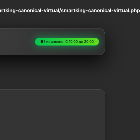
king-canonical-virtual/smartking-canonical-virtual.php
●
Ежедневно: С 10:00 до 20:00