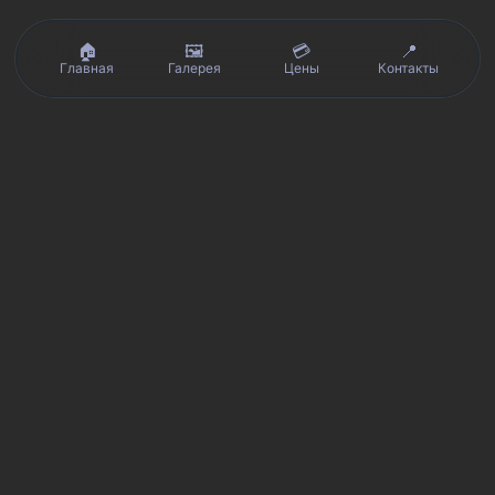
🏠
🖼️
💳
📍
Главная
Галерея
Цены
Контакты
Реальные отзывы клиентов на Яндекс.Картах, 2ГИС,
★★★★★
Avito и Google · рейтинг 5/5
Я
Яндекс.Карты
★★★★★
5 из 5
Смотреть отзывы и оценку сервиса SmartKing.