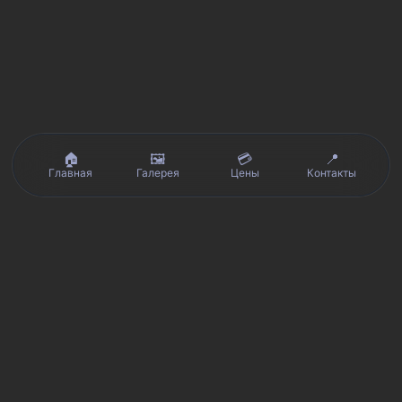
🏠
🖼️
💳
📍
Главная
Галерея
Цены
Контакты
Реальные отзывы клиентов на Яндекс.Картах, 2ГИС,
★★★★★
Avito и Google · рейтинг 5/5