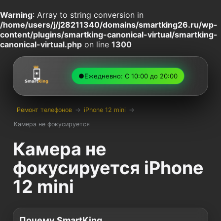
Warning
: Array to string conversion in
/home/users/j/j28211340/domains/smartking26.ru/wp-
content/plugins/smartking-canonical-virtual/smartking-
canonical-virtual.php
on line
1300
●
Ежедневно: С 10:00 до 20:00
Ремонт телефонов
→
iPhone 12 mini
→
Камера не фокусируется
Камера не
фокусируется iPhone
12 mini
Почему SmartKing