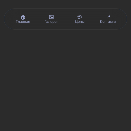
🏠
🖼️
💳
📍
Главная
Галерея
Цены
Контакты
Реальные отзывы клиентов на Яндекс.Картах, 2ГИС,
★★★★★
Avito и Google · рейтинг 5/5
Я
Яндекс.Карты
★★★★★
5 из 5
Смотреть отзывы и оценку сервиса SmartKing.