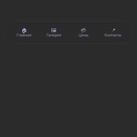
🏠
🖼️
💳
📍
Главная
Галерея
Цены
Контакты
Реальные отзывы клиентов на Яндекс.Картах, 2ГИС,
★★★★★
Avito и Google · рейтинг 5/5
Я
Яндекс.Карты