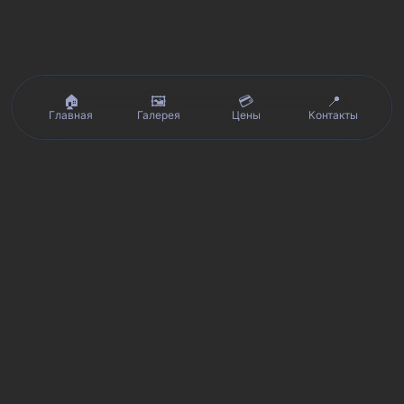
🏠
🖼️
💳
📍
Главная
Галерея
Цены
Контакты
Реальные отзывы клиентов на Яндекс.Картах, 2ГИС,
★★★★★
Avito и Google · рейтинг 5/5
Я
Яндекс.Карты