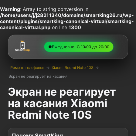
Warning
: Array to string conversion in
/home/users/j/j28211340/domains/smartking26.ru/wp-
content/plugins/smartking-canonical-virtual/smartking-
canonical-virtual.php
on line
1300
●
Ежедневно: С 10:00 до 20:00
Ремонт телефонов
→
Xiaomi Redmi Note 10S
→
Экран не реагирует на касания
Экран не реагирует
на касания Xiaomi
Redmi Note 10S
Почему SmartKing