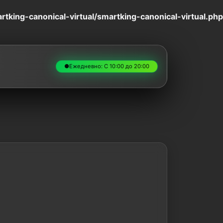
king-canonical-virtual/smartking-canonical-virtual.php
●
Ежедневно: С 10:00 до 20:00