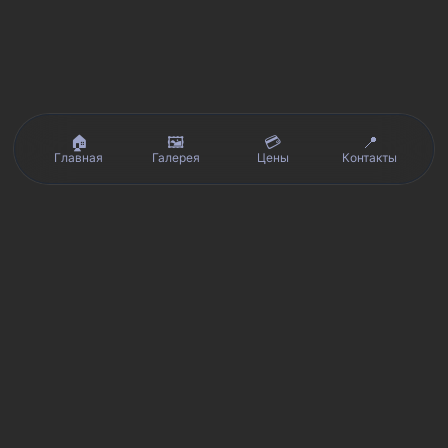
🏠
🖼️
💳
📍
Главная
Галерея
Цены
Контакты
Реальные отзывы клиентов на Яндекс.Картах, 2ГИС,
★★★★★
Avito и Google · рейтинг 5/5