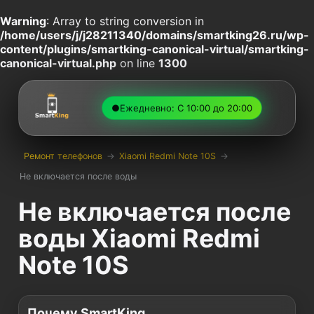
Warning
: Array to string conversion in
/home/users/j/j28211340/domains/smartking26.ru/wp-
content/plugins/smartking-canonical-virtual/smartking-
canonical-virtual.php
on line
1300
●
Ежедневно: С 10:00 до 20:00
Ремонт телефонов
→
Xiaomi Redmi Note 10S
→
Не включается после воды
Не включается после
воды Xiaomi Redmi
Note 10S
Почему SmartKing