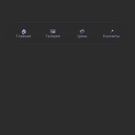
🏠
🖼️
💳
📍
Главная
Галерея
Цены
Контакты
Реальные отзывы клиентов на Яндекс.Картах, 2ГИС,
★★★★★
Avito и Google · рейтинг 5/5
Я
Яндекс.Карты