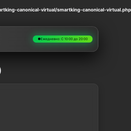
king-canonical-virtual/smartking-canonical-virtual.php
●
Ежедневно: С 10:00 до 20:00
)