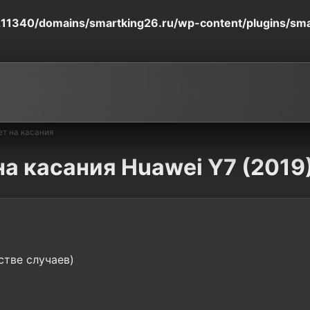
11340/domains/smartking26.ru/wp-content/plugins/smart
ет на касания
на касания Huawei Y7 (2019
стве случаев)