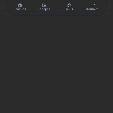
🏠
🖼️
💳
📍
Главная
Галерея
Цены
Контакты
Реальные отзывы клиентов на Яндекс.Картах, 2ГИС,
★★★★★
Avito и Google · рейтинг 5/5
Я
Яндекс.Карты
★★★★★
5 из 5
Смотреть отзывы и оценку сервиса SmartKing.
2G
2ГИС