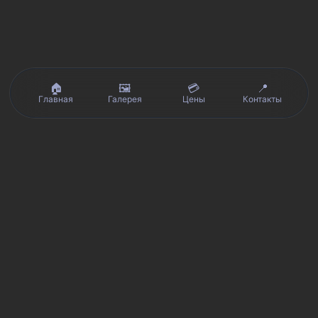
🏠
🖼️
💳
📍
Главная
Галерея
Цены
Контакты
Реальные отзывы клиентов на Яндекс.Картах, 2ГИС,
★★★★★
Avito и Google · рейтинг 5/5
Я
Яндекс.Карты