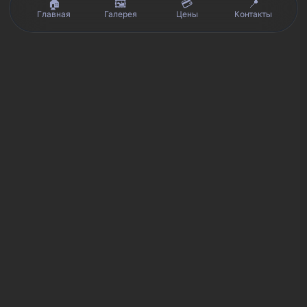
🏠
🖼️
💳
📍
Главная
Галерея
Цены
Контакты
Реальные отзывы клиентов на Яндекс.Картах, 2ГИС,
★★★★★
Avito и Google · рейтинг 5/5
Я
Яндекс.Карты
★★★★★
5 из 5
Смотреть отзывы и оценку сервиса SmartKing.
2G
2ГИС