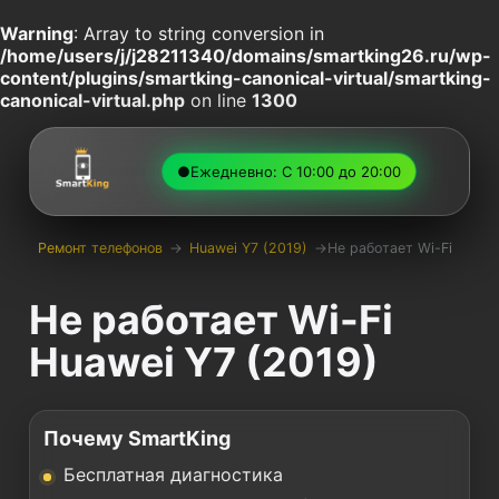
Warning
: Array to string conversion in
/home/users/j/j28211340/domains/smartking26.ru/wp-
content/plugins/smartking-canonical-virtual/smartking-
canonical-virtual.php
on line
1300
●
Ежедневно: С 10:00 до 20:00
Ремонт телефонов
→
Huawei Y7 (2019)
→
Не работает Wi-Fi
Не работает Wi-Fi
Huawei Y7 (2019)
Почему SmartKing
Бесплатная диагностика