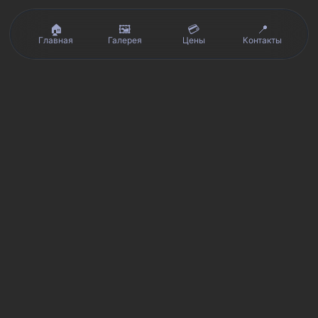
🏠
🖼️
💳
📍
Главная
Галерея
Цены
Контакты
Реальные отзывы клиентов на Яндекс.Картах, 2ГИС,
★★★★★
Avito и Google · рейтинг 5/5
Я
Яндекс.Карты
★★★★★
5 из 5
Смотреть отзывы и оценку сервиса SmartKing.