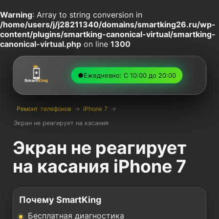
Warning
: Array to string conversion in
/home/users/j/j28211340/domains/smartking26.ru/wp-
content/plugins/smartking-canonical-virtual/smartking-
canonical-virtual.php
on line
1300
●
Ежедневно: С 10:00 до 20:00
Ремонт телефонов
→
iPhone 7
→
Экран не реагирует на касания
Экран не реагирует
на касания iPhone 7
Почему SmartKing
Бесплатная диагностика