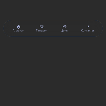
🏠
🖼️
💳
📍
Главная
Галерея
Цены
Контакты
Реальные отзывы клиентов на Яндекс.Картах, 2ГИС,
★★★★★
Avito и Google · рейтинг 5/5
Я
Яндекс.Карты