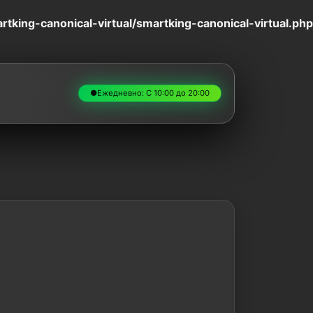
king-canonical-virtual/smartking-canonical-virtual.php
●
Ежедневно: С 10:00 до 20:00