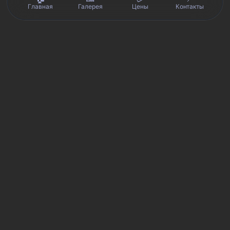
Главная
Галерея
Цены
Контакты
Реальные отзывы клиентов на Яндекс.Картах, 2ГИС,
★★★★★
Avito и Google · рейтинг 5/5
Я
Яндекс.Карты
★★★★★
5 из 5
Смотреть отзывы и оценку сервиса SmartKing.
2G
2ГИС