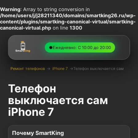
Warning
: Array to string conversion in
/home/users/j/j28211340/domains/smartking26.ru/wp-
content/plugins/smartking-canonical-virtual/smartking-
canonical-virtual.php
on line
1300
●
Ежедневно: С 10:00 до 20:00
Ремонт телефонов
→
iPhone 7
→
Телефон выключается сам
Телефон
выключается сам
iPhone 7
Почему SmartKing