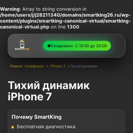
Warning
: Array to string conversion in
/home/users/j/j28211340/domains/smartking26.ru/wp-
content/plugins/smartking-canonical-virtual/smartking-
canonical-virtual.php
on line
1300
●
Ежедневно: С 10:00 до 20:00
Ремонт телефонов
→
iPhone 7
→
Тихий динамик
Тихий динамик
iPhone 7
Почему SmartKing
Бесплатная диагностика